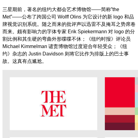
三星期前，著名的纽约大都会艺术博物馆
——
简称
”the
Met”——
公布了跨国公司
Wolff Olins
为它设计的新
logo
和品
牌视觉识别系统。随之而来的批评声以迅雷不及掩耳之势席卷
而来。颇有影响力的字体专家
Erik Spiekermann
对
logo
的分
割比例和其生硬的弯曲外形喋喋不休；《纽约时报》评论员
Michael Kimmelman
谴责博物馆过度迎合年轻受众；《纽
约》杂志的
Justin Davidson
则将它比作为排版上的巴士事
故。这真有点尴尬。