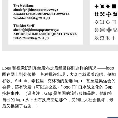
Logo
和视觉识别系统发布之后经常碰到这样的情况
——logo
图在网上到处传播，各种批评出现，大众也就跟着起哄。例如
谷歌、
Airbnb
、希拉里
·
克林顿的竞选
logo
，甚至是奥运会的
会标，还有诱发（可以这么说）
“logo
门
”
口水战文化的
Gap
换标事件。（译者注：
Gap
是美国的流行服饰品牌。他们将
自己的
logo
从下图右换成左边那个，受到巨大社会批评，最
后又换回了右边。）