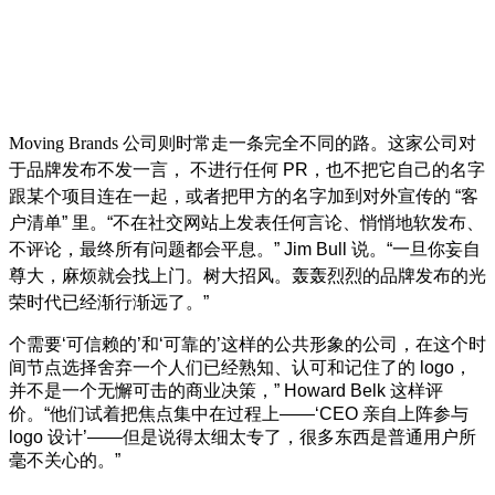
Moving Brands
公司则时常走一条完全不同的路。这家公司对
于品牌发布不发一言， 不进行任何
PR
，也不把它自己的名字
跟某个项目连在一起，或者把甲方的名字加到对外宣传的
“
客
户清单
”
里。
“
不在社交网站上发表任何言论、悄悄地软发布、
不评论，最终所有问题都会平息。
” Jim Bull
说。
“
一旦你妄自
尊大，麻烦就会找上门。树大招风。轰轰烈烈的品牌发布的光
荣时代已经渐行渐远了。
”
个需要
‘
可信赖的
’
和
‘
可靠的
’
这样的公共形象的公司，在这个时
间节点选择舍弃一个人们已经熟知、认可和记住了的
logo
，
并不是一个无懈可击的商业决策，
” Howard Belk
这样评
价。
“
他们试着把焦点集中在过程上
——‘CEO
亲自上阵参与
logo
设计
’——
但是说得太细太专了，很多东西是普通用户所
毫不关心的。
”