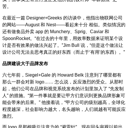
苦。
在最近一篇
Designer+Greeks
的访谈中，他指出物联网公司
的网站
——August
和
Nest——
看起来十分 相似。类似情况的
还有做食品外卖
app
的
Munchery
、
Sprig
、
Caviar
和
SpoonRocket
。
“
在过去的十年里，用效率数据来证明某个设
计是否有效果的做法兴起了。
”Jim Bull
说，
“
但是这个做法让
设计公司无法去思考真正的好东西（而止于
‘
有用
’
的东西）。
”
品牌建设大于品牌发布
六七年前，
Siegel+Gale
的
Howard Belk
注意到了哪里都有
那么一群会对新
logo……
怎么说，反应激烈的受众。从那时
起，他们公司在品牌和视觉系统发布的计划里加入了
“
先发制
人
”
的措施。
“
第一件事就是要让甲方们意识到更换品牌形象可
能会带来的后果。
”
他接着说，
“
甲方公司的级别越高，全球化
程度越深，社会影响力越大，名头越响，人们就越有可能反应
激烈。
而
logo
是那根吸引注意力的
“
避雷针
”
。现在回头审视以前出