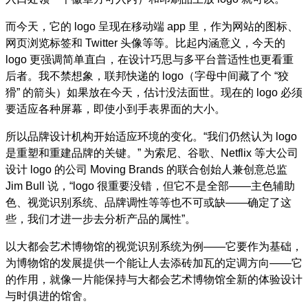
而今天，它的
logo
呈现在移动端
app
里，作为网站的图标、
网页浏览标签和
Twitter
头像等等。比起内涵意义，今天的
logo
更强调简单直白，在设计巧思与多平台普适性也更看重
后者。我不禁想象，联邦快递的
logo
（字母中间藏了个
“
狡
猾
”
的箭头）如果放在今天，估计没法面世。现在的
logo
必须
要适应各种屏幕，即使小到手表界面的大小。
所以品牌设计机构开始适应环境的变化。
“
我们仍然认为
logo
是重塑和重建品牌的关键。
”
为索尼、谷歌、
Netflix
等大公司
设计
logo
的公司
Moving Brands
的联合创始人兼创意总监
Jim Bull
说，
“logo
很重要没错，但它不是全部
——
主色辅助
色、视觉识别系统、品牌调性等等也不可或缺
——
确定了这
些，我们才进一步去分析产品的属性
”
。
以大都会艺术博物馆的视觉识别系统为例
——
它要作为基础，
为博物馆的发展提供一个能让人去添砖加瓦的定调方向
——
它
的作用，就像一片能保持与大都会艺术博物馆全新的体验设计
与时俱进的馆舍。