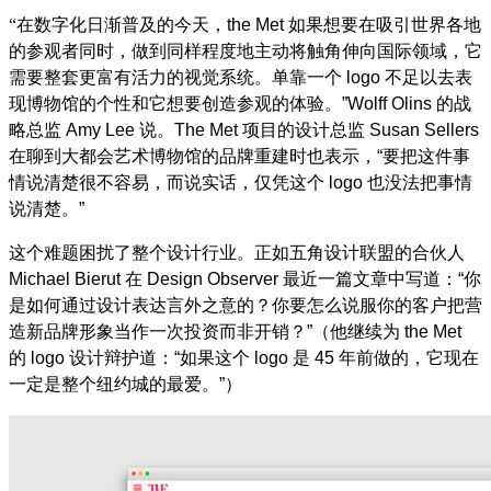
“
在数字化日渐普及的今天，
the Met
如果想要在吸引世界各地
的参观者同时，做到同样程度地主动将触角伸向国际领域，它
需要整套更富有活力的视觉系统。单靠一个
logo
不足以去表
现博物馆的个性和它想要创造参观的体验。
”Wolff Olins
的战
略总监
Amy Lee
说。
The Met
项目的设计总监
Susan Sellers
在聊到大都会艺术博物馆的品牌重建时也表示，
“
要把这件事
情说清楚很不容易，而说实话，仅凭这个
logo
也没法把事情
说清楚。
”
这个难题困扰了整个设计行业。正如五角设计联盟的合伙人
Michael Bierut
在
Design Observer
最近一篇文章中写道：
“
你
是如何通过设计表达言外之意的？你要怎么说服你的客户把营
造新品牌形象当作一次投资而非开销？
”
（他继续为
the Met
的
logo
设计辩护道：
“
如果这个
logo
是
45
年前做的，它现在
一定是整个纽约城的最爱。
”
）