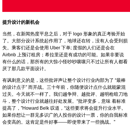
提升设计的新机会
当然，在新闻热度平息之后，对于
logo
形象的真正考验开始
了。大部分设计系统起作用了，地球还在转，没有人会受到损
失。乘客们还是会使用
Uber
下单
;
度假的人们还是会在
Airbnb
上预订租房；希拉里还是有成功的可能。如果非要说
有什么的话，那所有的大惊小怪吵吵嚷嚷只不过让所有人都看
厌了那几款平面设计。
有讽刺意义的是，这些批评声让整个设计行业内部为了
“
最棒
的设计点子
”
而开战。三十年前，你随便设计点什么就能蒙混
过关。今天就不一样了。我们越争辩、越批评、越明枪暗刀地
斗，整个设计行业就越往好处发展。
“
批评变多，意味 着标准
提高了，
”Howard Belk
叹道，
“
这些要求将会提升行业水平。
如果你想让一群见多识广的人投你的设计一票，你的自我标准
会变高的。这肯定是件好事
——
即使带来了一些挑战。
”