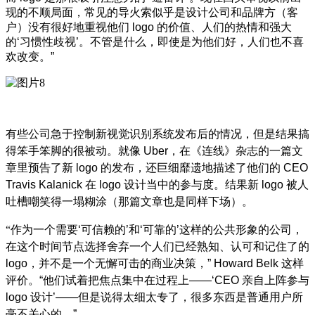
现的不顺局面，常见的导火索似乎是设计公司和品牌方（客
户）没有很好地重视他们
logo
的价值、人们的热情和强大
的
‘
习惯性歧视
’
。不管是什么，即使是为他们好，人们也不喜
欢改变。
”
有些公司急于控制新视觉识别系统发布后的情况，但是结果搞
得笨手笨脚的很被动。就像
Uber
，在《连线》杂志的一篇文
章里预告了新
logo
的发布，还巨细靡遗地描述了他们的
CEO
Travis Kalanick
在
logo
设计当中的参与度。结果新
logo
被人
吐槽嘲笑得一塌糊涂（那篇文章也是同样下场）。
“
作为一个需要
‘
可信赖的
’
和
‘
可靠的
’
这样的公共形象的公司，
在这个时间节点选择舍弃一个人们已经熟知、认可和记住了的
logo
，并不是一个无懈可击的商业决策，
” Howard Belk
这样
评价。
“
他们试着把焦点集中在过程上
——‘CEO
亲自上阵参与
logo
设计
’——
但是说得太细太专了，很多东西是普通用户所
毫不关心的。
”